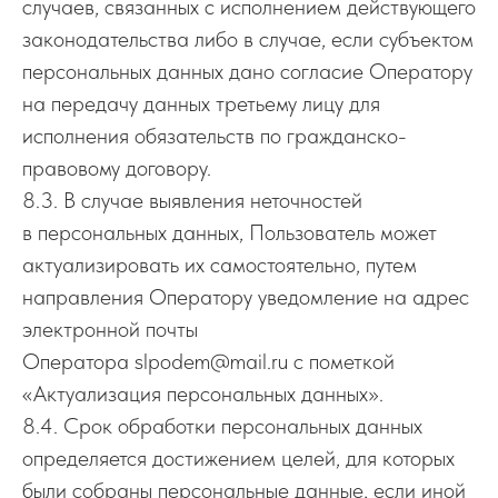
случаев, связанных с исполнением действующего
г. Нижний Новгород, ул. Бекетова,
законодательства либо в случае, если субъектом
13К, ТЦ «БУМ», правый вход
персональных данных дано согласие Оператору
8 (905) 190-30-00
на передачу данных третьему лицу для
исполнения обязательств по гражданско-
правовому договору.
8.3. В случае выявления неточностей
в персональных данных, Пользователь может
Политика конфиденциальности
актуализировать их самостоятельно, путем
© Студия лестниц «Подъем», 2026
направления Оператору уведомление на адрес
электронной почты
Оператора slpodem@mail.ru с пометкой
«Актуализация персональных данных».
8.4. Срок обработки персональных данных
определяется достижением целей, для которых
были собраны персональные данные, если иной