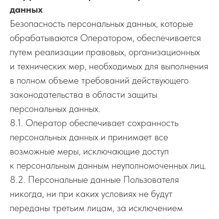
данных
Безопасность персональных данных, которые
обрабатываются Оператором, обеспечивается
путем реализации правовых, организационных
и технических мер, необходимых для выполнения
в полном объеме требований действующего
законодательства в области защиты
персональных данных.
8.1. Оператор обеспечивает сохранность
Наши проекты
Отзывы
персональных данных и принимает все
Почему мы
Вопрос-ответ
возможные меры, исключающие доступ
Виды лестниц
Этапы работы
к персональным данным неуполномоченных лиц.
Онлайн-калькулятор
Контакты
8.2. Персональные данные Пользователя
никогда, ни при каких условиях не будут
г. Киров, п. Ганино, ул. Фабричная, 19
переданы третьим лицам, за исключением
8 (919) 500-12-22