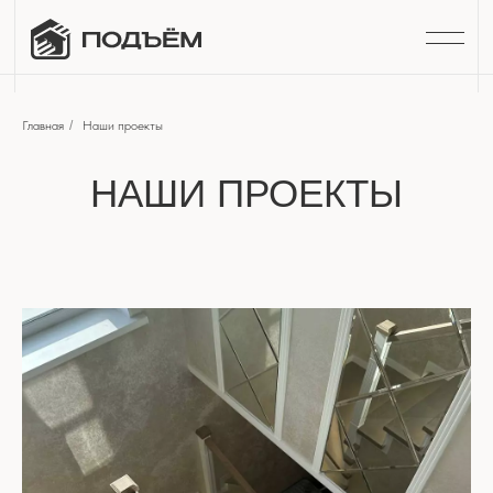
Главная
/
Наши проекты
НАШИ ПРОЕКТЫ